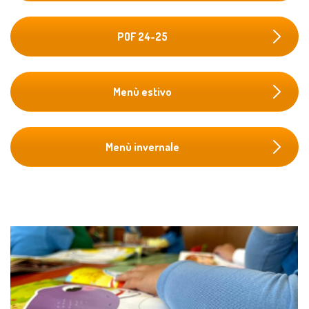
POF 24-25
Menù estivo
Menù invernale