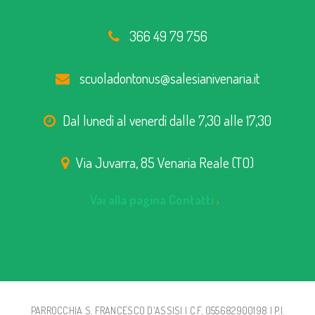
366 49 79 756
scuoladontonus@salesianivenaria.it
Dal lunedì al venerdì dalle 7,30 alle 17,30
Via Juvarra, 85 Venaria Reale (TO)
Vai alla pagina Contatti
PARROCCHIA S. FRANCESCO D'ASSISI | C.F. 055682900198 | P.I.