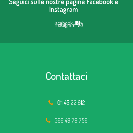
Seguici sulle nostre pagine Facebook e
Instagram
Facebook
Instagram
Contattaci
011 45 22 612
366 49 79 756