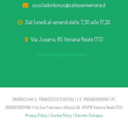
scuoladontonus@salesianivenaria.it
Dal lunedì al venerdì dalle 7,30 alle 17,30
Via Juvarra, 85 Venaria Reale (TO)
Vai alla pagina Contatti
PARROCCHIA S. FRANCESCO D'ASSISI | C.F. 055682900198 | P.I.
055682900198 | Via San Francesco d’Assisi, 24 -10078 Venaria Reale (TO)
Privacy Policy
|
Cookie Policy
|
Decreto Sviluppo