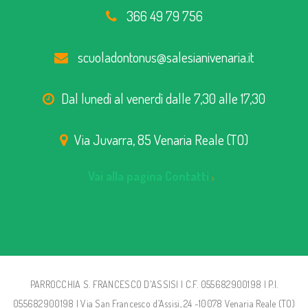
366 49 79 756
scuoladontonus@salesianivenaria.it
Dal lunedì al venerdì dalle 7,30 alle 17,30
Via Juvarra, 85 Venaria Reale (TO)
Vai alla pagina Contatti
PARROCCHIA S. FRANCESCO D'ASSISI | C.F. 055682900198 | P.I.
055682900198 | Via San Francesco d’Assisi, 24 -10078 Venaria Reale (TO)