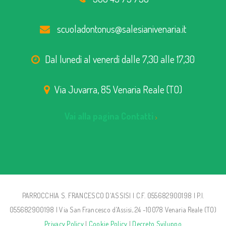
scuoladontonus@salesianivenaria.it
Dal lunedì al venerdì dalle 7,30 alle 17,30
Via Juvarra, 85 Venaria Reale (TO)
Vai alla pagina Contatti
PARROCCHIA S. FRANCESCO D'ASSISI | C.F. 055682900198 | P.I.
055682900198 | Via San Francesco d’Assisi, 24 -10078 Venaria Reale (TO)
Privacy Policy
|
Cookie Policy
|
Decreto Sviluppo