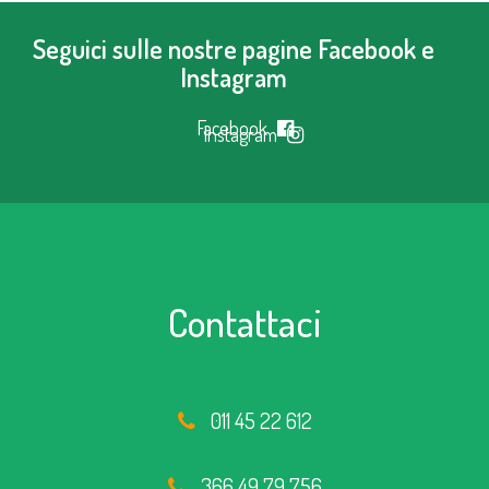
Seguici sulle nostre pagine Facebook e
Instagram
Facebook
Instagram
Contattaci
011 45 22 612
366 49 79 756