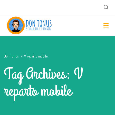
Don Tonus
>
V reparto mobile
Tag Archives: V
reparto mobile