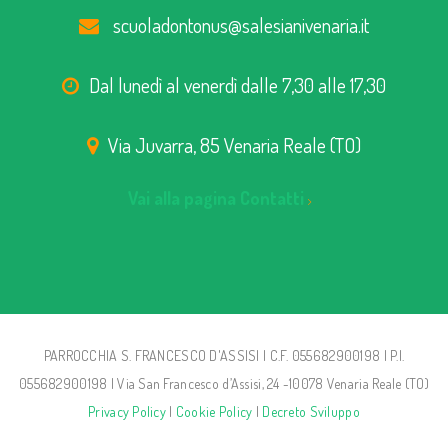
scuoladontonus@salesianivenaria.it
Dal lunedì al venerdì dalle 7,30 alle 17,30
Via Juvarra, 85 Venaria Reale (TO)
Vai alla pagina Contatti
PARROCCHIA S. FRANCESCO D'ASSISI | C.F. 055682900198 | P.I.
055682900198 | Via San Francesco d’Assisi, 24 -10078 Venaria Reale (TO)
Privacy Policy
|
Cookie Policy
|
Decreto Sviluppo