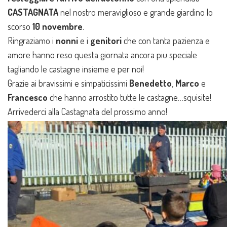
CASTAGNATA
nel nostro meraviglioso e grande giardino lo
scorso
10 novembre
.
Ringraziamo i
nonni
e i
genitori
che con tanta pazienza e
amore hanno reso questa giornata ancora piu speciale
tagliando le castagne insieme e per noi!
Grazie ai bravissimi e simpaticissimi
Benedetto
,
Marco
e
Francesco
che hanno arrostito tutte le castagne…squisite!
Arrivederci alla Castagnata del prossimo anno!