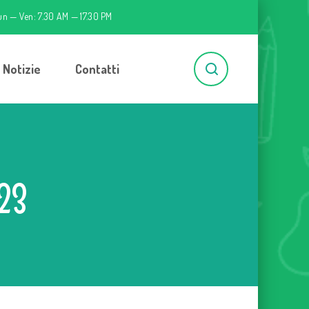
un — Ven: 7.30 AM — 17.30 PM
Notizie
Contatti
023