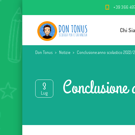
+39 366 49
Chi Si
Don Tonus
>
Notizie
>
Conclusione anno scolastico 2022/
Conclusione 
3
Lug