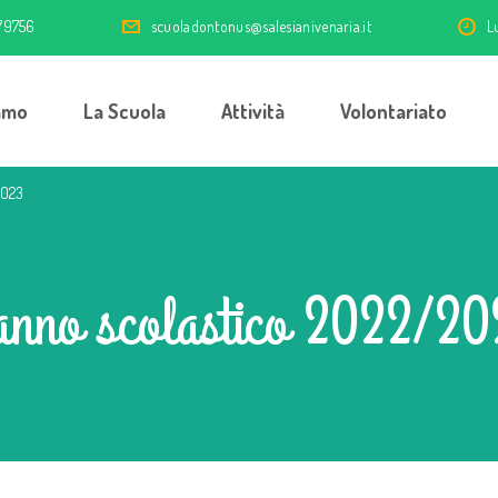
79756
scuoladontonus@salesianivenaria.it
L
amo
La Scuola
Attività
Volontariato
2023
anno scolastico 2022/2