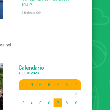
TONUS!
9 Febbraio 2024
pre nel
Calendario
AGOSTO 2026
L
M
M
G
V
S
D
1
2
3
4
5
6
7
8
9