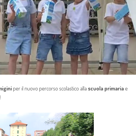
igini
per il nuovo percorso scolastico alla
scuola primaria
e
!